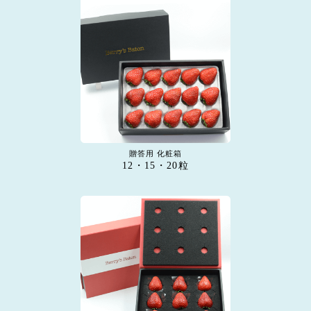
贈答用 化粧箱
12・15・20粒